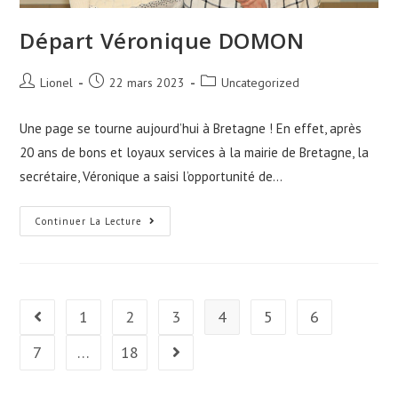
Départ Véronique DOMON
Auteur/autrice
Publication
Post
Lionel
22 mars 2023
Uncategorized
de
publiée :
category:
la
Une page se tourne aujourd’hui à Bretagne ! En effet, après
publication :
20 ans de bons et loyaux services à la mairie de Bretagne, la
secrétaire, Véronique a saisi l’opportunité de…
Départ
Continuer La Lecture
Véronique
DOMON
1
2
3
4
5
6
Go to the previous page
7
…
18
Aller à la page suivante