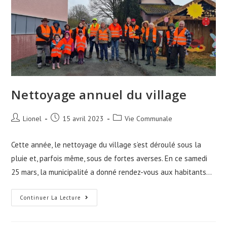
Nettoyage annuel du village
Auteur/autrice
Publication
Post
Lionel
15 avril 2023
Vie Communale
de
publiée :
category:
la
Cette année, le nettoyage du village s’est déroulé sous la
publication :
pluie et, parfois même, sous de fortes averses. En ce samedi
25 mars, la municipalité a donné rendez-vous aux habitants…
Nettoyage
Continuer La Lecture
Annuel
Du
Village