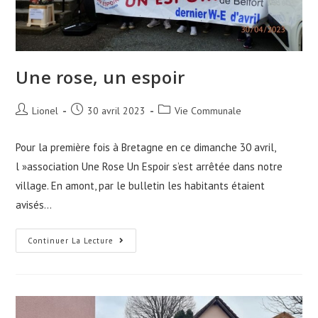
Une rose, un espoir
Auteur/autrice
Publication
Post
Lionel
30 avril 2023
Vie Communale
de
publiée :
category:
la
Pour la première fois à Bretagne en ce dimanche 30 avril,
publication :
l »association Une Rose Un Espoir s’est arrêtée dans notre
village. En amont, par le bulletin les habitants étaient
avisés…
Une
Continuer La Lecture
Rose,
Un
Espoir