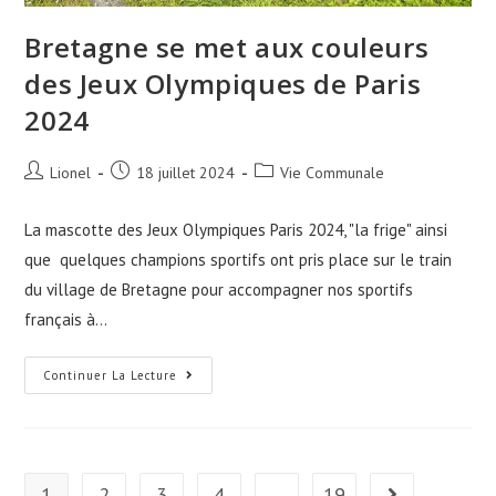
Bretagne se met aux couleurs
des Jeux Olympiques de Paris
2024
Auteur/autrice
Publication
Post
Lionel
18 juillet 2024
Vie Communale
de
publiée :
category:
la
La mascotte des Jeux Olympiques Paris 2024, "la frige" ainsi
publication :
que quelques champions sportifs ont pris place sur le train
du village de Bretagne pour accompagner nos sportifs
français à…
Bretagne
Continuer La Lecture
Se
Met
Aux
Couleurs
Des
Jeux
Olympiques
1
2
3
4
…
19