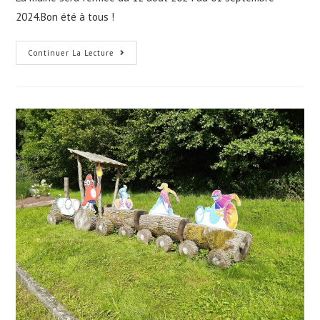
publication :
2024.Bon été à tous !
Fermeture
Continuer La Lecture
De
La
Mairie
Pendant
Les
Congés
Estivales