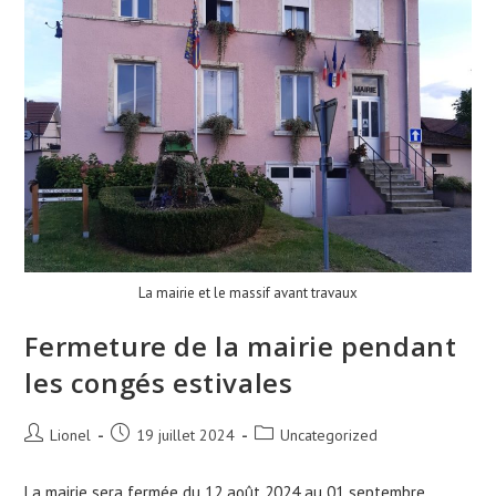
La mairie et le massif avant travaux
Fermeture de la mairie pendant
les congés estivales
Auteur/autrice
Publication
Post
Lionel
19 juillet 2024
Uncategorized
de
publiée :
category:
la
La mairie sera fermée du 12 août 2024 au 01 septembre