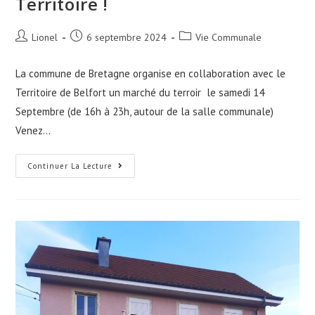
Territoire !
Auteur/autrice
Publication
Post
Lionel
6 septembre 2024
Vie Communale
de
publiée :
category:
la
La commune de Bretagne organise en collaboration avec le
publication :
Territoire de Belfort un marché du terroir le samedi 14
Septembre (de 16h à 23h, autour de la salle communale)
Venez…
Bretagne
Continuer La Lecture
Refait
Son
Marché
Du
Territoire
!