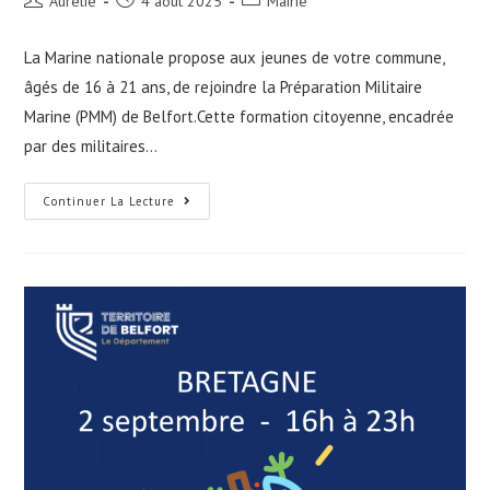
Aurelie
4 août 2025
Mairie
de
publiée :
category:
la
La Marine nationale propose aux jeunes de votre commune,
publication :
âgés de 16 à 21 ans, de rejoindre la Préparation Militaire
Marine (PMM) de Belfort.Cette formation citoyenne, encadrée
par des militaires…
Préparation
Continuer La Lecture
Militaire
Marine
(PMM)
De
Belfort