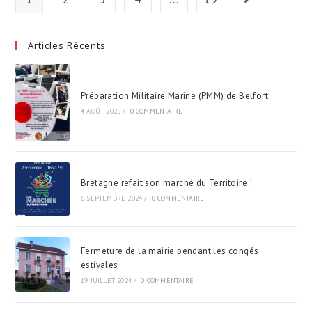
Aller à la page 
De
Paris
2024
Articles Récents
Préparation Militaire Marine (PMM) de Belfort
4 AOÛT 2025
/
0 COMMENTAIRE
Bretagne refait son marché du Territoire !
6 SEPTEMBRE 2024
/
0 COMMENTAIRE
Fermeture de la mairie pendant les congés
estivales
19 JUILLET 2024
/
0 COMMENTAIRE