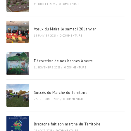
11 JUILLET 2024
/
0 COMMENTAIRE
Vœux du Maire le samedi 20 Janvier
18 JANVIER 2024
/
0 COMMENTAIRE
Décoration de nos bennes à verre
11 NOVEMBRE 2023
/
0 COMMENTAIRE
Succès du Marché du Territoire
7 SEPTEMBRE 2023
/
0 COMMENTAIRE
Bretagne fait son marché du Territoire !
28 AOÛT 2023
/
0 COMMENTAIRE